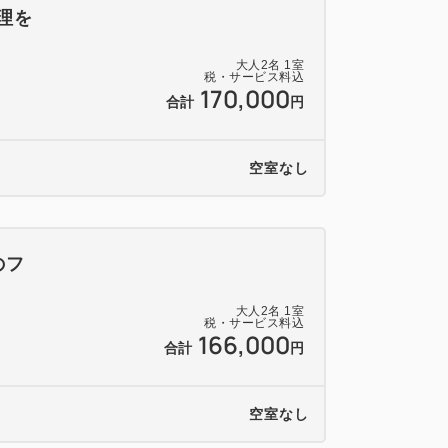
料理を
大人
2
名
1
室
税・サービス料込
170,000
合計
円
空室なし
のフ
大人
2
名
1
室
税・サービス料込
166,000
合計
円
空室なし