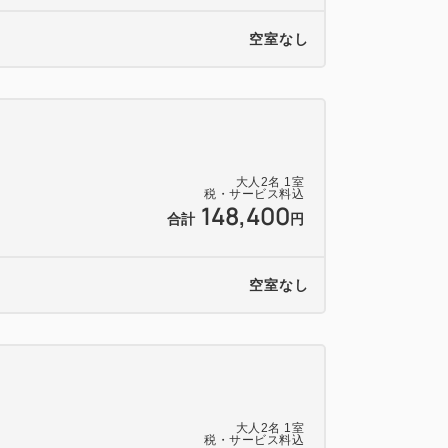
空室なし
大人
2
名
1
室
税・サービス料込
148,400
合計
円
空室なし
大人
2
名
1
室
税・サービス料込