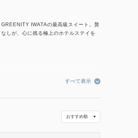
REENITY IWATAの最高級スイート。贅
てなしが、心に残る極上のホテルステイを
すべて表示
、珈琲
 4K 50インチ スマートTV
き