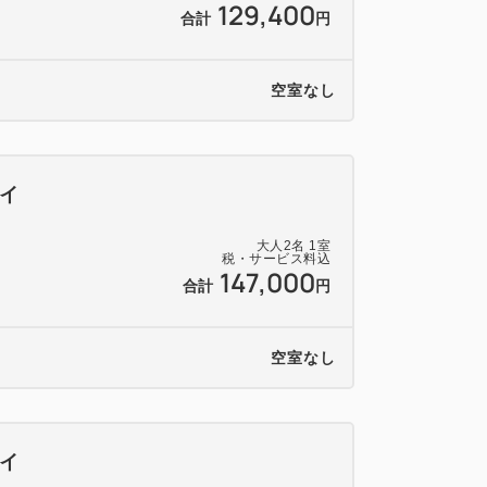
129,400
合計
円
空室なし
イ
大人
2
名
1
室
税・サービス料込
147,000
合計
円
空室なし
イ