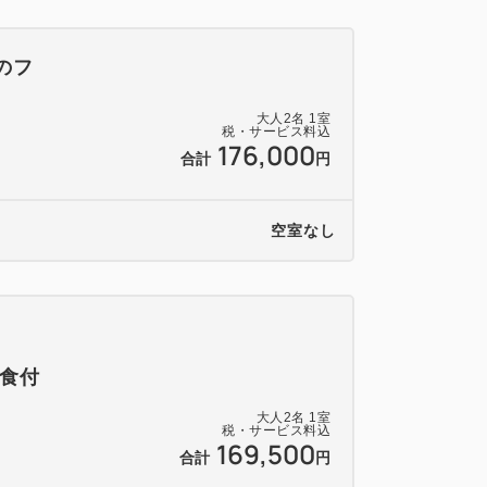
福のフ
大人
2
名
1
室
税・サービス料込
176,000
合計
円
空室なし
食付
大人
2
名
1
室
税・サービス料込
169,500
合計
円