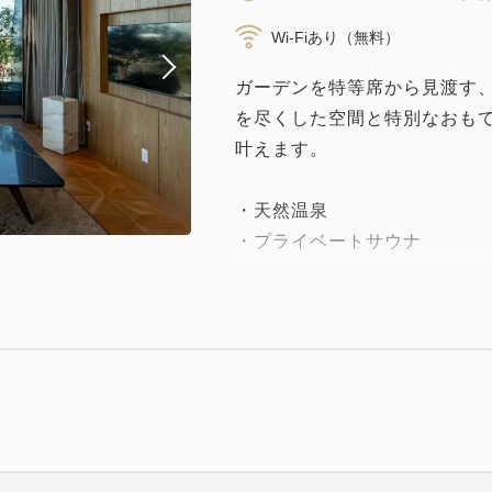
Wi-Fiあり（無料）
ガーデンを特等席から見渡す、G
を尽くした空間と特別なおも
叶えます。
・天然温泉
・プライベートサウナ
・水風呂
・プライベートテラス
・遠州こだわりのお茶と紅茶
・Bluetooth対応スピーカー
・キャスト・ミラーリング対応
・dysonドライヤー
・EPEIOSケトル 温度調整付
・ORIGAMIのアロマカップ