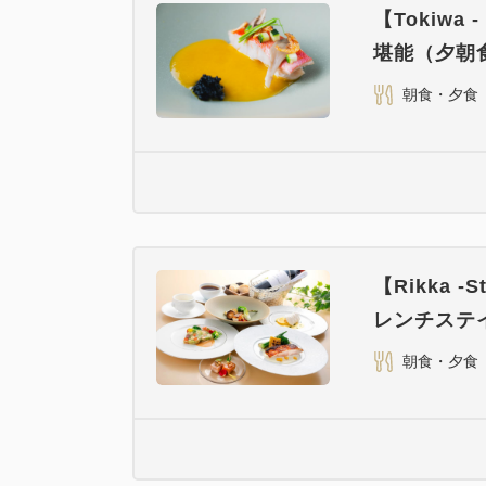
【Tokiw
堪能（夕朝
朝食・夕食
【Rikka
レンチステ
朝食・夕食