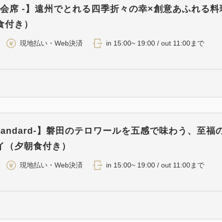
a - 会席 -】遠州でとれる四季折々の幸×創意あふれる
・空気加湿清浄機
食付き）
・シーリー マットレス
現地払い・Web決済
in 15:00~ 19:00 / out 11:00まで
特典
・ウェルカムドリンク
・12時レイトチェックアウト
 -Standard-】磐田のテロワールを五感で味わう、至福
イ（夕朝食付き）
現地払い・Web決済
in 15:00~ 19:00 / out 11:00まで