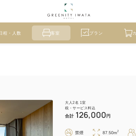
日程・人数
客室
プラン
大人
2
名
1
室
税・サービス料込
126,000
合計
円
2
禁煙
87.50m