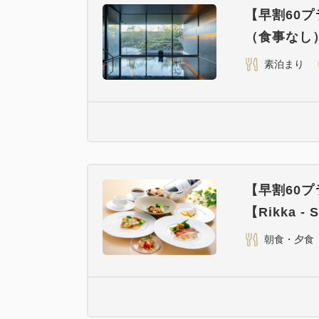
【早割60
（食事なし
素泊まり
【早割60
【Rikka -
朝食・夕食