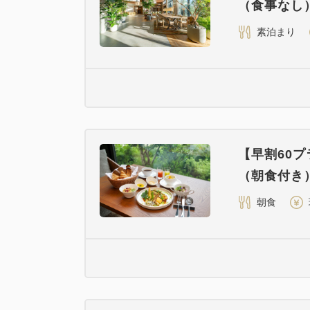
（食事なし
素泊まり
【早割60
（朝食付き
朝食