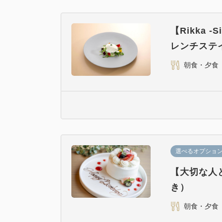
【Rikka
レンチステ
朝食・夕食
選べるオプショ
【大切な人
き）
朝食・夕食