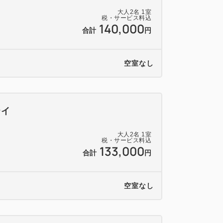
大人
2
名
1
室
税・サービス料込
140,000
合計
円
空室なし
テイ
大人
2
名
1
室
税・サービス料込
133,000
合計
円
空室なし