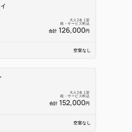
テイ
大人
2
名
1
室
税・サービス料込
126,000
合計
円
空室なし
イ
大人
2
名
1
室
税・サービス料込
152,000
合計
円
空室なし